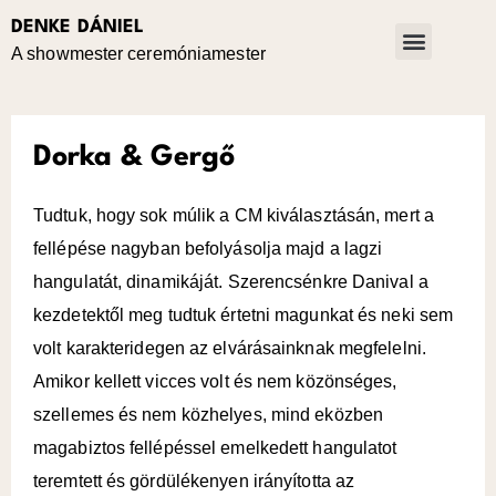
DENKE DÁNIEL
Ti mondtátok
A showmester ceremóniamester
Dorka & Gergő
Tudtuk, hogy sok múlik a CM kiválasztásán, mert a
fellépése nagyban befolyásolja majd a lagzi
hangulatát, dinamikáját. Szerencsénkre Danival a
kezdetektől meg tudtuk értetni magunkat és neki sem
volt karakteridegen az elvárásainknak megfelelni.
Amikor kellett vicces volt és nem közönséges,
szellemes és nem közhelyes, mind eközben
magabiztos fellépéssel emelkedett hangulatot
teremtett és gördülékenyen irányította az