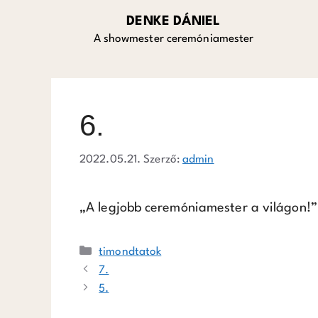
DENKE DÁNIEL
A showmester ceremóniamester
6.
2022.05.21.
Szerző:
admin
„A legjobb ceremóniamester a világon!”
timondtatok
7.
5.